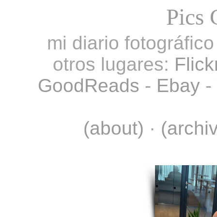
Pics 
mi diario fotográfic
otros lugares:
Flick
GoodReads
-
Ebay
-
(about)
·
(archi