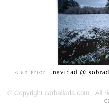
« anterior ·
navidad @ sobrad
© Copyright carballada.com · All r
c