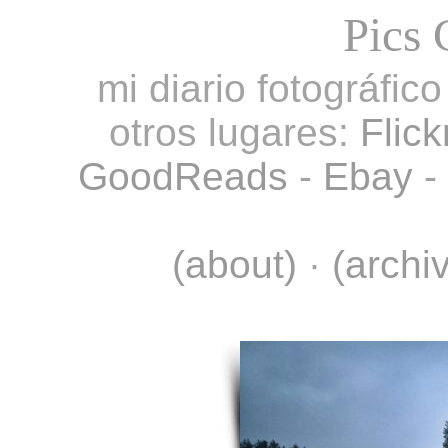
Pics 
mi diario fotográfic
otros lugares:
Flick
GoodReads
-
Ebay
-
(about)
·
(archi