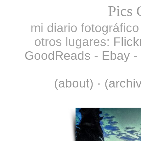
Pics 
mi diario fotográfic
otros lugares:
Flick
GoodReads
-
Ebay
-
(about)
·
(archi