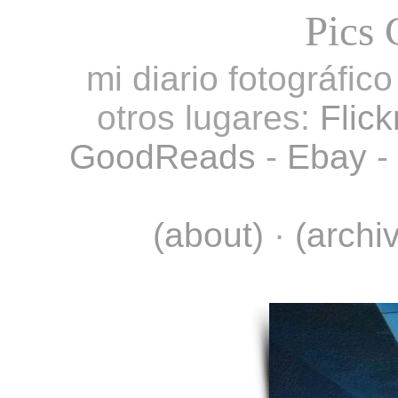
Pics 
mi diario fotográfic
otros lugares:
Flick
GoodReads
-
Ebay
-
(about)
·
(archi