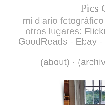
Pics 
mi diario fotográfic
otros lugares:
Flick
GoodReads
-
Ebay
-
(about)
·
(archi