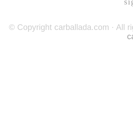
si
© Copyright carballada.com · All r
c