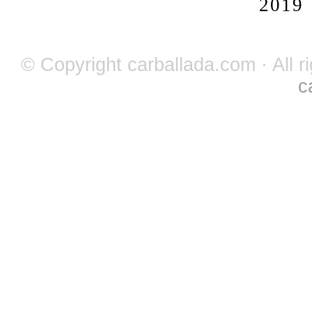
2019
© Copyright carballada.com · All r
c