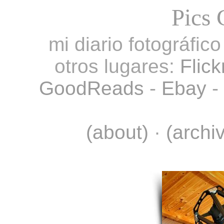
Pics 
mi diario fotográfic
otros lugares:
Flick
GoodReads
-
Ebay
-
(about)
·
(archi