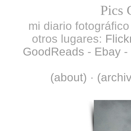
Pics 
mi diario fotográfic
otros lugares:
Flick
GoodReads
-
Ebay
-
(about)
·
(archi