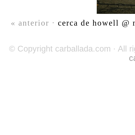
« anterior ·
cerca de howell @ m
© Copyright carballada.com · All r
c