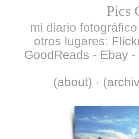
Pics 
mi diario fotográfic
otros lugares:
Flick
GoodReads
-
Ebay
-
(about)
·
(archi