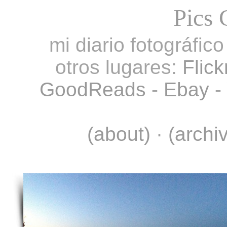
Pics 
mi diario fotográfic
otros lugares:
Flick
GoodReads
-
Ebay
-
(about)
·
(archi