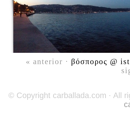
« anterior ·
βόσπορος @ ista
si
© Copyright carballada.com · All r
c