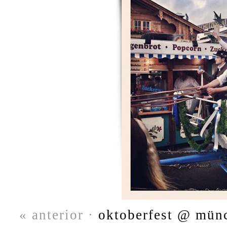
« anterior ·
oktoberfest @ münc