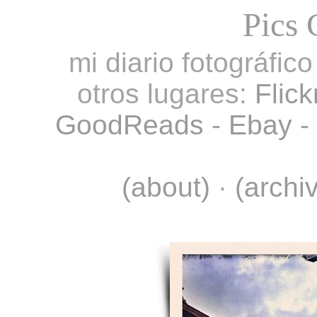
Pics 
mi diario fotográfic
otros lugares:
Flick
GoodReads
-
Ebay
-
(about)
·
(archi