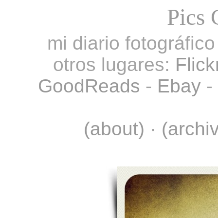
Pics 
mi diario fotográfic
otros lugares:
Flick
GoodReads
-
Ebay
-
(about)
·
(archi