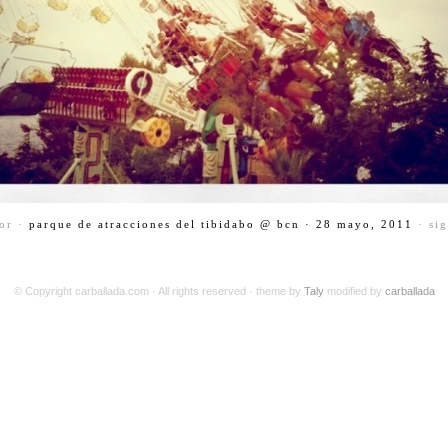
or ·
parque de atracciones del tibidabo @ bcn · 28 mayo, 2011
· si
© Copyright carballada.com · All rights reserved · theme by
Taly
modified by
carballada