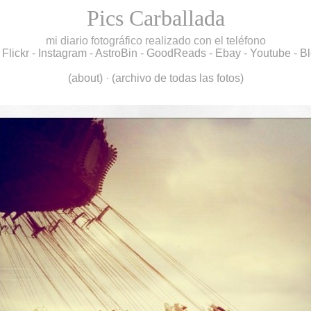
Pics Carballada
mi diario fotográfico realizado con el teléfono
:
Flickr
-
Instagram
-
AstroBin
-
GoodReads
-
Ebay
-
Youtube
-
B
(about)
·
(archivo de todas las fotos)